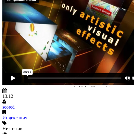
13.12
seored
Индексация
Нет тэгов